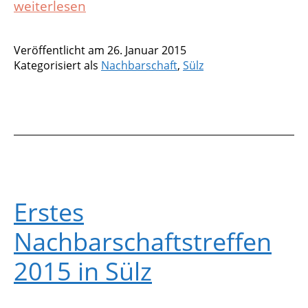
31.
weiterlesen
Mai
2015
Veröffentlicht am
26. Januar 2015
–
Kategorisiert als
Nachbarschaft
,
Sülz
Der
Termin
steht!
Erstes
Nachbarschaftstreffen
2015 in Sülz