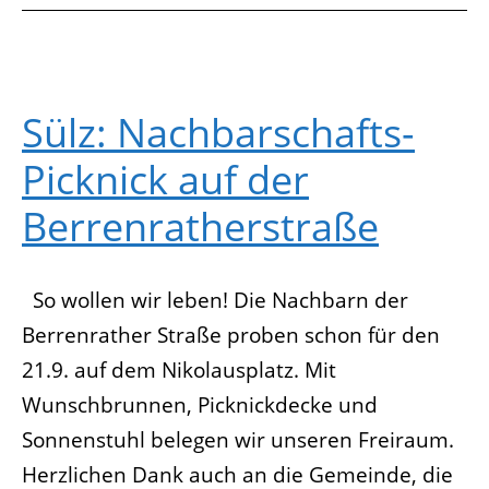
„Tag
der
Nachbarschaften“
Aktionen
für
Sülz: Nachbarschafts-
den
Picknick auf der
21.9.2014
Berrenratherstraße
So wollen wir leben! Die Nachbarn der
Berrenrather Straße proben schon für den
21.9. auf dem Nikolausplatz. Mit
Wunschbrunnen, Picknickdecke und
Sonnenstuhl belegen wir unseren Freiraum.
Herzlichen Dank auch an die Gemeinde, die