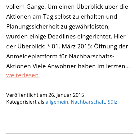
vollem Gange. Um einen Überblick über die
Aktionen am Tag selbst zu erhalten und
Planungssicherheit zu gewährleisten,
wurden einige Deadlines eingerichtet. Hier
der Überblick: * 01. März 2015: Öffnung der
Anmeldeplattform für Nachbarschafts-
Aktionen Viele Anwohner haben im letzten…
Überblick
weiterlesen
–
wichtige
Veröffentlicht am
26. Januar 2015
Termine
Kategorisiert als
allgemein
,
Nachbarschaft
,
Sülz
für
Sülzer
Tag
des