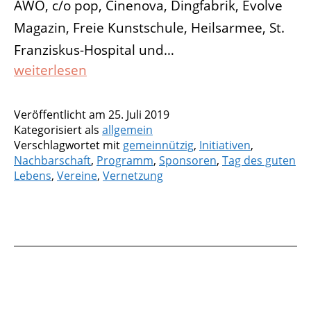
AWO, c/o pop, Cinenova, Dingfabrik, Evolve
Magazin, Freie Kunstschule, Heilsarmee, St.
Franziskus-Hospital und…
Viele
weiterlesen
Engagierte
beim
Veröffentlicht am
25. Juli 2019
zweiten
Kategorisiert als
allgemein
Programm-
Verschlagwortet mit
gemeinnützig
,
Initiativen
,
Workshop
Nachbarschaft
,
Programm
,
Sponsoren
,
Tag des guten
Lebens
,
Vereine
,
Vernetzung