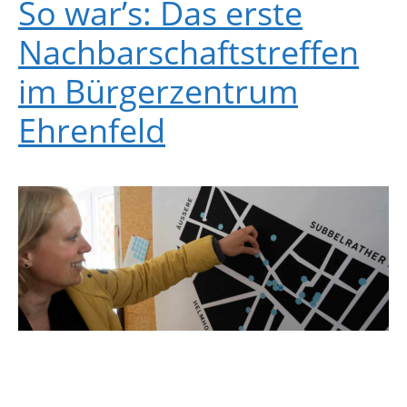
So war’s: Das erste
Nachbarschaftstreffen
im Bürgerzentrum
Ehrenfeld
„Ihr sprecht heute über eure Themen, ihr