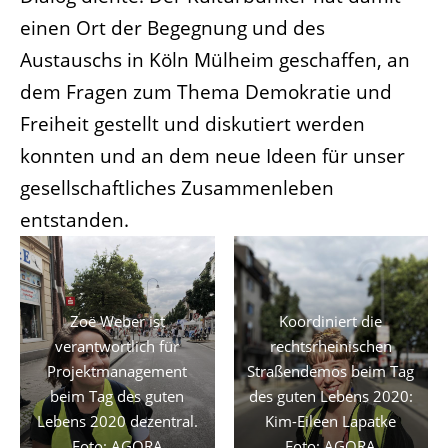
einen Ort der Begegnung und des
Austauschs in Köln Mülheim geschaffen, an
dem Fragen zum Thema Demokratie und
Freiheit gestellt und diskutiert werden
konnten und an dem neue Ideen für unser
gesellschaftliches Zusammenleben
entstanden.
Zoë Weber ist
Koordiniert die
verantwortlich für
rechtsrheinischen
Projektmanagement
Straßendemos beim Tag
beim Tag des guten
des guten Lebens 2020:
Lebens 2020 dezentral.
Kim-Eileen Lapatke
Foto: AGORA
Foto: AGORA