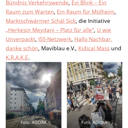
Bündnis Verkehrswende
,
Evi Blink – Ein
Raum zum Warten
,
Ein Raum für Mülheim
,
Marktschwärmer Schäl Sick
, die Initiative
„Herkesin Meydani – Platz für alle“
,
U wie
Unverpackt
,
ISS-Netzwerk
,
Hallo Nachbar,
danke schön
, Maviblau e.V.,
Kidical Mass
und
K.R.A.K.E
.
Foto: AGORA
Foto: AGORA